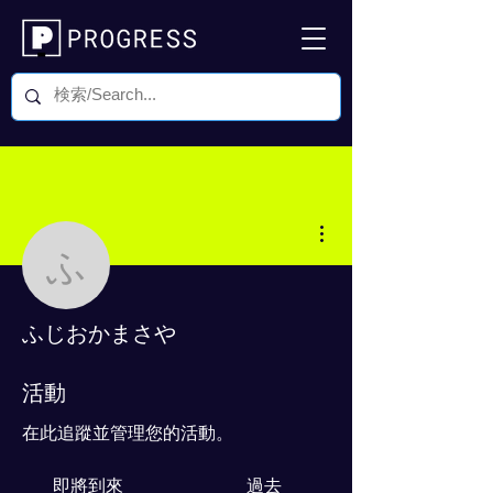
更多動作
ふじおかまさや
ふじおかまさや
0 追蹤者
0 追蹤中
活動
在此追蹤並管理您的活動。
即將到來
過去