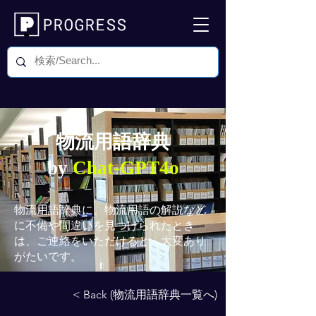
物流用語辞典
by
Chat-GPT4o
物流用語辞典
に、物流用語の解説など
に不備や間違いを見つけられたとき
は、ご連絡をいただけると、大変あり
がたいです。
< Back (物流用語辞典一覧へ)