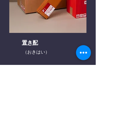
置き配
（おきはい）