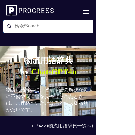
物流用語辞典
by
Chat-GPT4o
物流用語辞典
に、物流用語の解説など
に不備や間違いを見つけられたとき
は、ご連絡をいただけると、大変あり
がたいです。
< Back (物流用語辞典一覧へ)