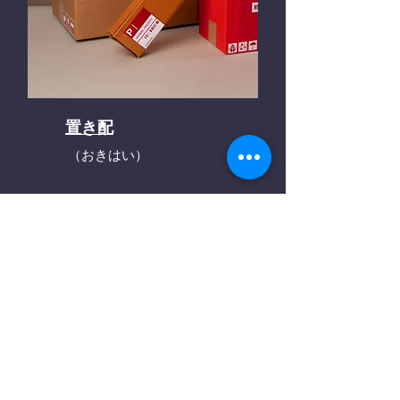
置き配
（おきはい）