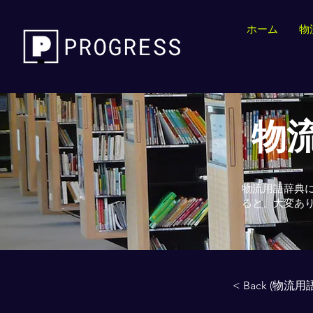
ホーム
物
物流
物流用語辞典
ると、大変あ
< Back (物流