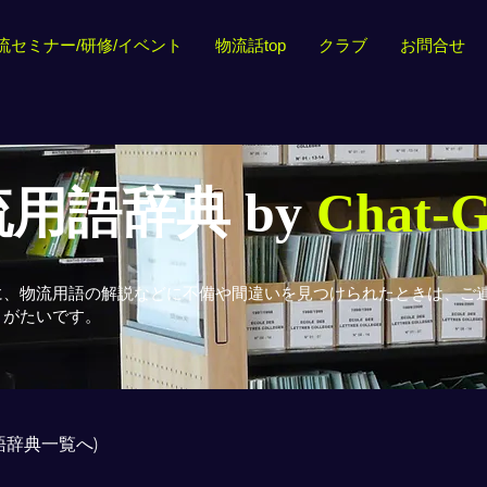
流セミナー/研修/イベント
物流話top
クラブ
お問合せ
用語辞典 by
Chat-
に、物流用語の解説などに不備や間違いを見つけられたときは、ご
りがたいです。
用語辞典一覧へ)