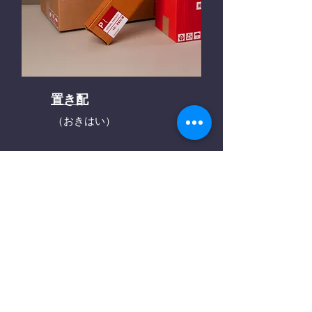
置き配
（おきはい）