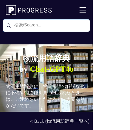
物流用語辞典
by
Chat-GPT4o
物流用語辞典
に、物流用語の解説など
に不備や間違いを見つけられたとき
は、ご連絡をいただけると、大変あり
がたいです。
< Back (物流用語辞典一覧へ)