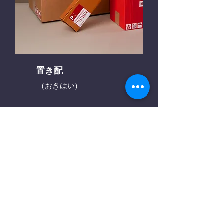
置き配
（おきはい）