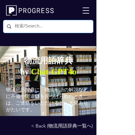
物流用語辞典
by
Chat-GPT4o
物流用語辞典
に、物流用語の解説など
に不備や間違いを見つけられたとき
は、ご連絡をいただけると、大変あり
がたいです。
< Back (物流用語辞典一覧へ)