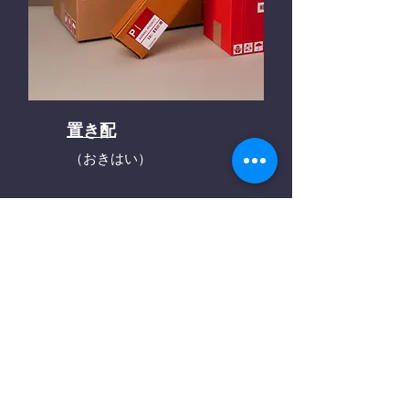
置き配
（おきはい）