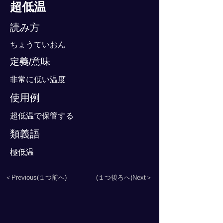
超低温
読み方
ちょうていおん
定義/意味
非常に低い温度
使用例
超低温で保管する
類義語
極低温
＜Previous(１つ前へ)
(１つ後ろへ)Next＞