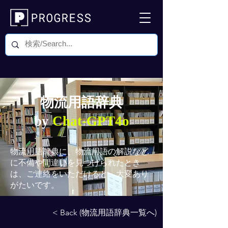
物流用語辞典
by
Chat-GPT4o
物流用語辞典
に、物流用語の解説など
に不備や間違いを見つけられたとき
は、ご連絡をいただけると、大変あり
がたいです。
< Back (物流用語辞典一覧へ)