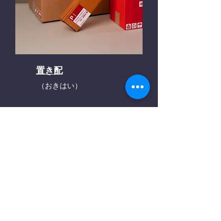
置き配
（おきはい）