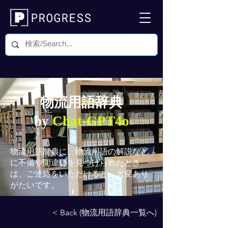
物流用語辞典
by
Chat-GPT4o
物流用語辞典
に、物流用語の解説など
に不備や間違いを見つけられたとき
は、ご連絡をいただけると、大変あり
がたいです。
< Back (物流用語辞典一覧へ)