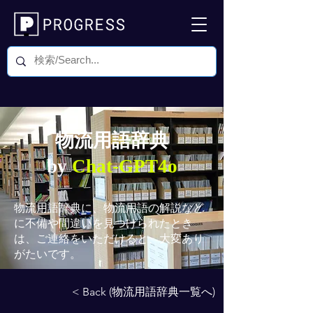
物流用語辞典
by
Chat-GPT4o
物流用語辞典
に、物流用語の解説など
に不備や間違いを見つけられたとき
は、ご連絡をいただけると、大変あり
がたいです。
< Back (物流用語辞典一覧へ)