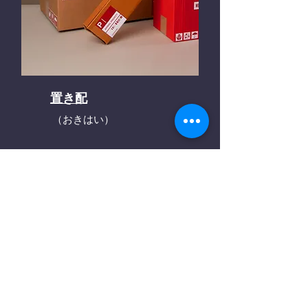
置き配
（おきはい）