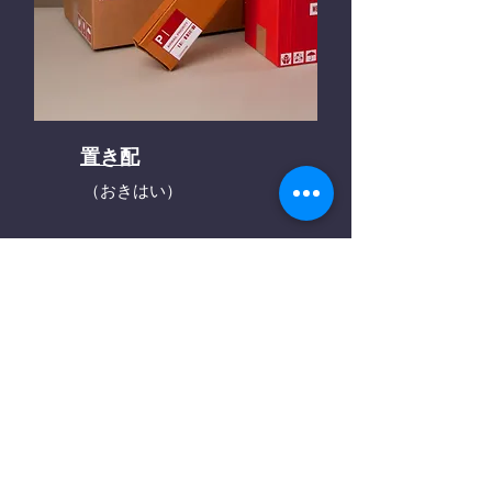
置き配
（おきはい）