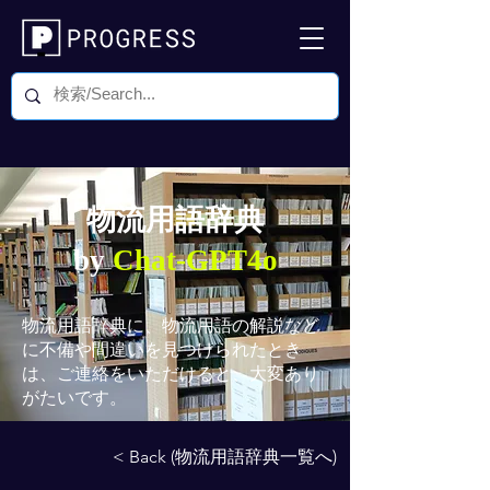
物流用語辞典
by
Chat-GPT4o
物流用語辞典
に、物流用語の解説など
に不備や間違いを見つけられたとき
は、ご連絡をいただけると、大変あり
がたいです。
< Back (物流用語辞典一覧へ)