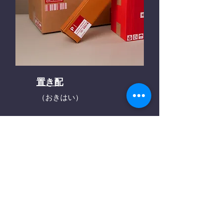
置き配
（おきはい）