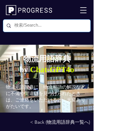
物流用語辞典
by
Chat-GPT4o
物流用語辞典
に、物流用語の解説など
に不備や間違いを見つけられたとき
は、ご連絡をいただけると、大変あり
がたいです。
< Back (物流用語辞典一覧へ)