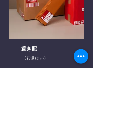
置き配
（おきはい）