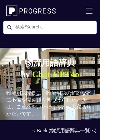
物流用語辞典
by
Chat-GPT4o
物流用語辞典
に、物流用語の解説など
に不備や間違いを見つけられたとき
は、ご連絡をいただけると、大変あり
がたいです。
< Back (物流用語辞典一覧へ)