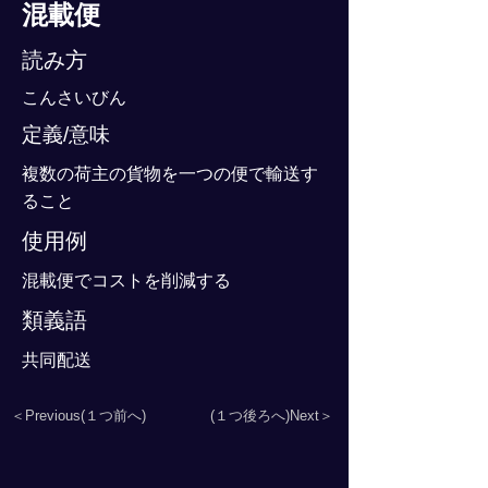
混載便
読み方
こんさいびん
定義/意味
複数の荷主の貨物を一つの便で輸送す
ること
使用例
混載便でコストを削減する
類義語
共同配送
＜Previous(１つ前へ)
(１つ後ろへ)Next＞