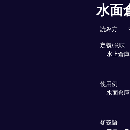
水面
読み方
定義/意味
水上倉庫
使用例
水面倉庫
類義語