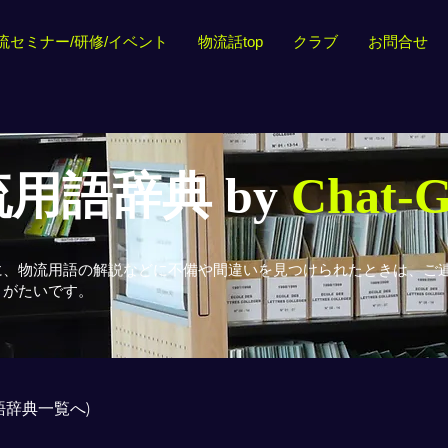
流セミナー/研修/イベント
物流話top
クラブ
お問合せ
用語辞典 by
Chat-
に、物流用語の解説などに不備や間違いを見つけられたときは、ご
りがたいです。
用語辞典一覧へ)