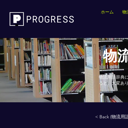
ホーム
物
物流
物流用語辞典
ると、大変あ
< Back (物流