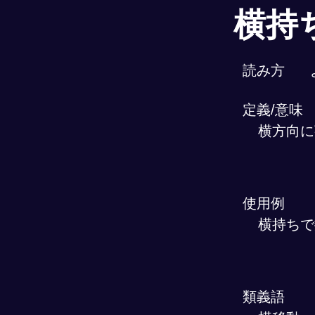
横持
読み方
定義/意味
横方向に
使用例
横持ちで
類義語