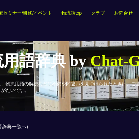
流セミナー/研修/イベント
物流話top
クラブ
お問合せ
用語辞典 by
Chat-
に、物流用語の解説などに不備や間違いを見つけられたときは、ご
りがたいです。
用語辞典一覧へ)