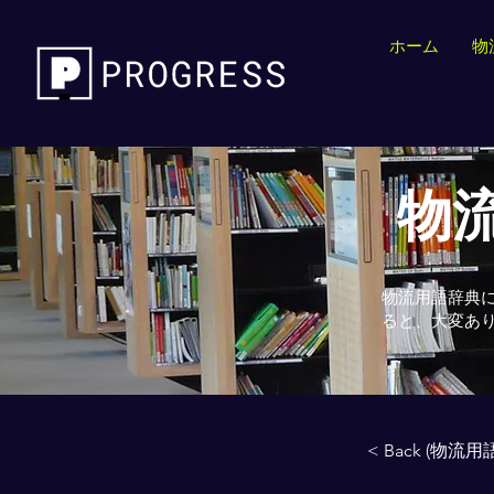
ホーム
物
物流
物流用語辞典
ると、大変あ
< Back (物流