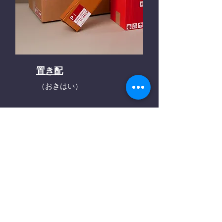
置き配
（おきはい）