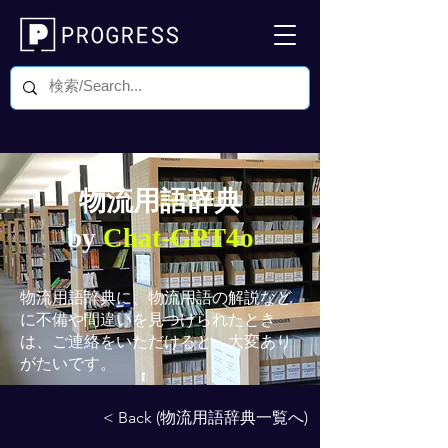
物流用語辞典
by
Chat-GPT4o
物流用語辞典
に、物流用語の解説など
に不備や間違いを見つけられたとき
は、ご連絡をいただけると、大変あり
がたいです。
< Back (物流用語辞典一覧へ)