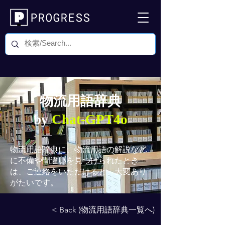
物流用語辞典
by
Chat-GPT4o
物流用語辞典
に、物流用語の解説など
に不備や間違いを見つけられたとき
は、ご連絡をいただけると、大変あり
がたいです。
< Back (物流用語辞典一覧へ)