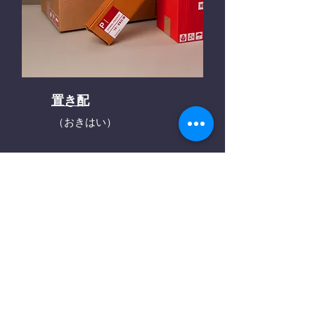
置き配
（おきはい）