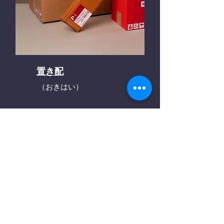
置き配
（おきはい）