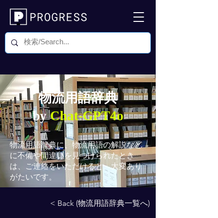
物流用語辞典
by
Chat-GPT4o
物流用語辞典
に、物流用語の解説など
に不備や間違いを見つけられたとき
は、ご連絡をいただけると、大変あり
がたいです。
< Back (物流用語辞典一覧へ)