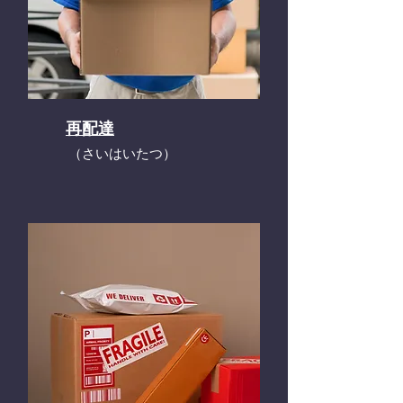
再配達
​（さいはいたつ）