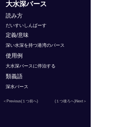
大水深バース
読み方
だいすいしんばーす
定義/意味
深い水深を持つ港湾のバース
使用例
大水深バースに停泊する
類義語
深水バース
＜Previous(１つ前へ)
(１つ後ろへ)Next＞