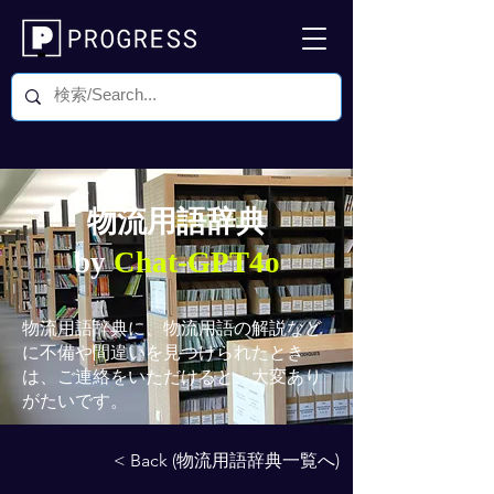
物流用語辞典
by
Chat-GPT4o
物流用語辞典
に、物流用語の解説など
に不備や間違いを見つけられたとき
は、ご連絡をいただけると、大変あり
がたいです。
< Back (物流用語辞典一覧へ)