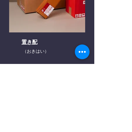
置き配
（おきはい）