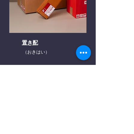
置き配
（おきはい）