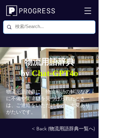
物流用語辞典
by
Chat-GPT4o
物流用語辞典
に、物流用語の解説など
に不備や間違いを見つけられたとき
は、ご連絡をいただけると、大変あり
がたいです。
< Back (物流用語辞典一覧へ)