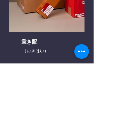
置き配
（おきはい）