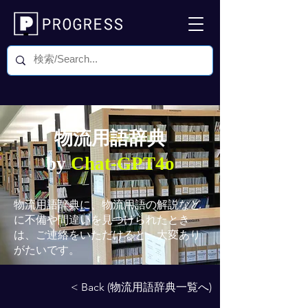
物流用語辞典
by
Chat-GPT4o
物流用語辞典
に、物流用語の解説など
に不備や間違いを見つけられたとき
は、ご連絡をいただけると、大変あり
がたいです。
< Back (物流用語辞典一覧へ)