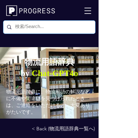
物流用語辞典
by
Chat-GPT4o
物流用語辞典
に、物流用語の解説など
に不備や間違いを見つけられたとき
は、ご連絡をいただけると、大変あり
がたいです。
< Back (物流用語辞典一覧へ)