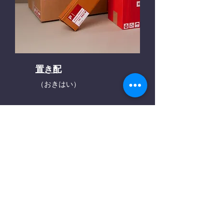
置き配
（おきはい）