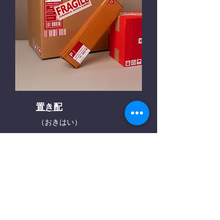
置き配
（おきはい）