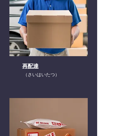
再配達
​（さいはいたつ）