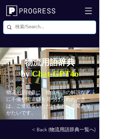
物流用語辞典
by
Chat-GPT4o
物流用語辞典
に、物流用語の解説など
に不備や間違いを見つけられたとき
は、ご連絡をいただけると、大変あり
がたいです。
< Back (物流用語辞典一覧へ)