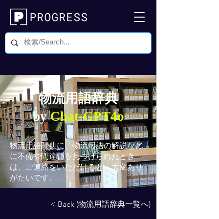
物流用語辞典
by
Chat-GPT4o
物流用語辞典
に、物流用語の解説など
に不備や間違いを見つけられたとき
は、ご連絡をいただけると、大変あり
がたいです。
< Back (物流用語辞典一覧へ)