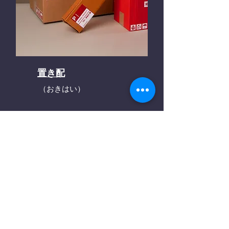
置き配
（おきはい）