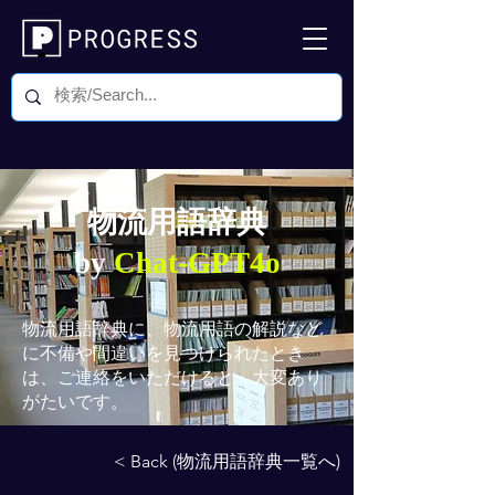
物流用語辞典
by
Chat-GPT4o
物流用語辞典
に、物流用語の解説など
に不備や間違いを見つけられたとき
は、ご連絡をいただけると、大変あり
がたいです。
< Back (物流用語辞典一覧へ)