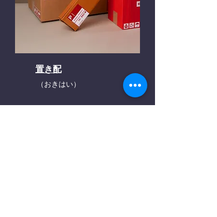
置き配
（おきはい）