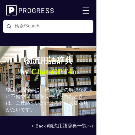
物流用語辞典
by
Chat-GPT4o
物流用語辞典
に、物流用語の解説など
に不備や間違いを見つけられたとき
は、ご連絡をいただけると、大変あり
がたいです。
< Back (物流用語辞典一覧へ)