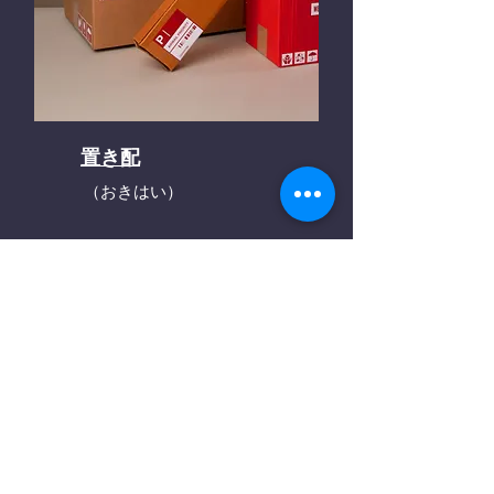
置き配
（おきはい）