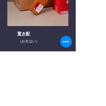
置き配
（おきはい）