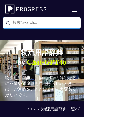
物流用語辞典
by
Chat-GPT4o
物流用語辞典
に、物流用語の解説など
に不備や間違いを見つけられたとき
は、ご連絡をいただけると、大変あり
がたいです。
< Back (物流用語辞典一覧へ)