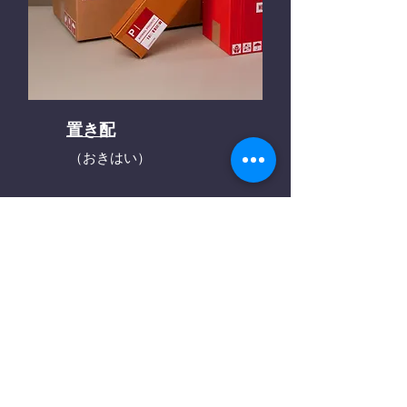
置き配
（おきはい）