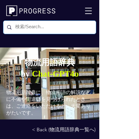
物流用語辞典
by
Chat-GPT4o
物流用語辞典
に、物流用語の解説など
に不備や間違いを見つけられたとき
は、ご連絡をいただけると、大変あり
がたいです。
< Back (物流用語辞典一覧へ)