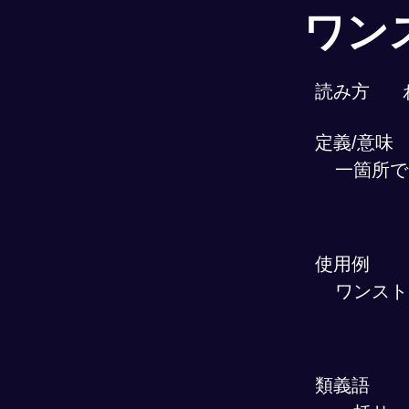
ワン
読み方
定義/意味
一箇所で
使用例
ワンスト
類義語