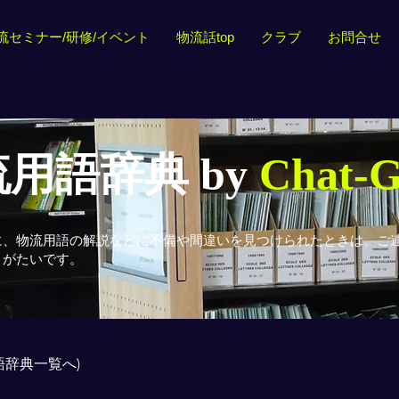
流セミナー/研修/イベント
物流話top
クラブ
お問合せ
用語辞典 by
Chat-
に、物流用語の解説などに不備や間違いを見つけられたときは、ご
りがたいです。
用語辞典一覧へ)