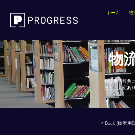
ホーム
物
物流
物流用語辞典
ると、大変あ
< Back (物流