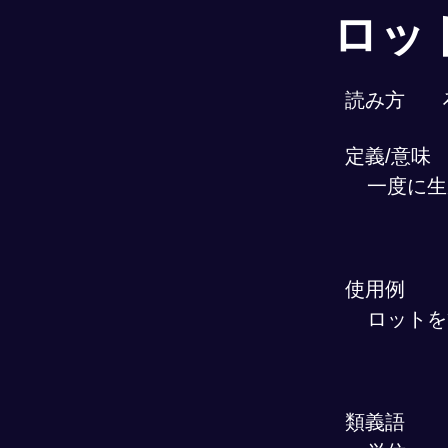
ロッ
読み方
定義/意味
一度に生
使用例
ロットを
類義語