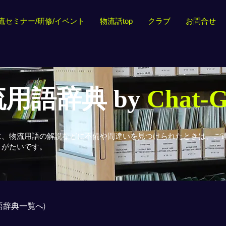
流セミナー/研修/イベント
物流話top
クラブ
お問合せ
用語辞典 by
Chat-
に、物流用語の解説などに不備や間違いを見つけられたときは、ご
りがたいです。
用語辞典一覧へ)