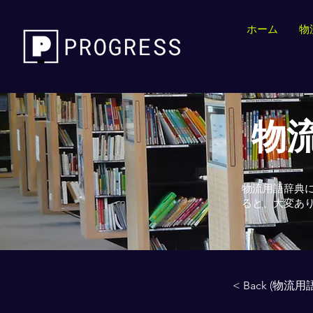
ホーム
物
物流
物流用語辞典
ると、大変あ
< Back (物流