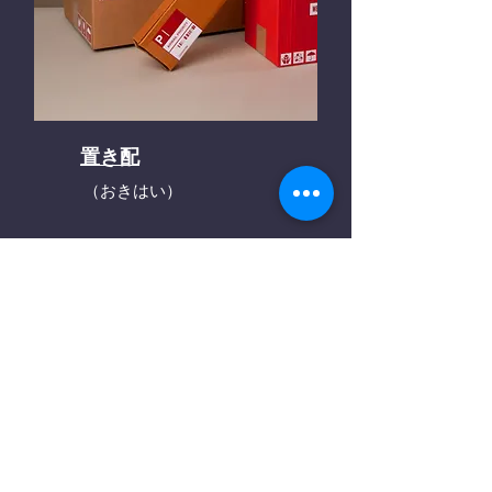
置き配
（おきはい）