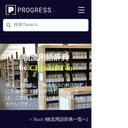
物流用語辞典
by
Chat-GPT4o
物流用語辞典
に、物流用語の解説など
に不備や間違いを見つけられたとき
は、ご連絡をいただけると、大変あり
がたいです。
< Back (物流用語辞典一覧へ)