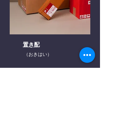
置き配
（おきはい）