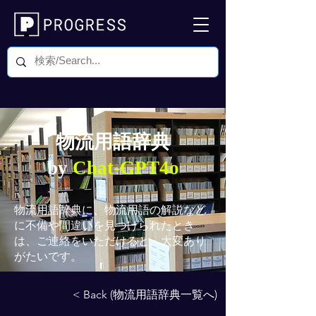
物流用語辞典
by
Chat-GPT4o
物流用語辞典
に、物流用語の解説など
に不備や間違いを見つけられたとき
は、ご連絡をいただけると、大変あり
がたいです。
< Back (物流用語辞典一覧へ)