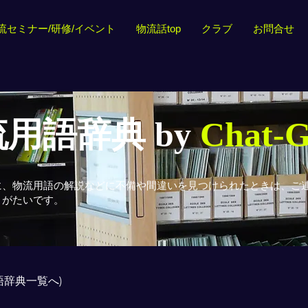
流セミナー/研修/イベント
物流話top
クラブ
お問合せ
用語辞典 by
Chat-
に、物流用語の解説などに不備や間違いを見つけられたときは、ご
りがたいです。
用語辞典一覧へ)