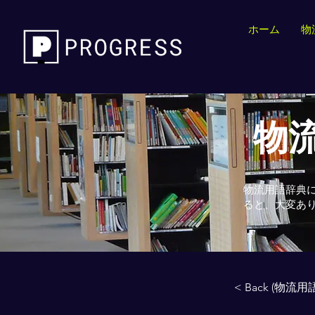
ホーム
物
物流
物流用語辞典
ると、大変あ
< Back (物流