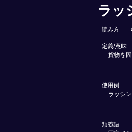
ラッ
読み方
定義/意味
貨物を固
使用例
ラッシン
類義語