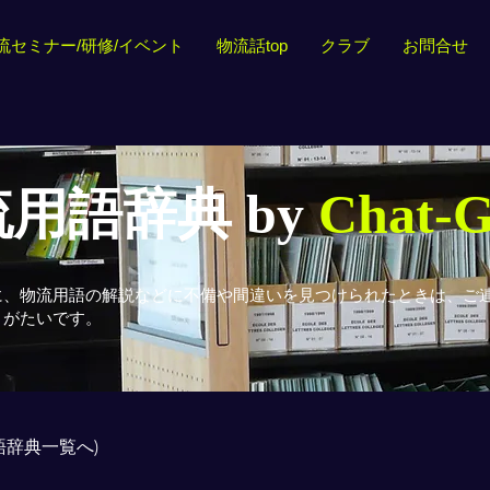
流セミナー/研修/イベント
物流話top
クラブ
お問合せ
用語辞典 by
Chat-
に、物流用語の解説などに不備や間違いを見つけられたときは、ご
りがたいです。
用語辞典一覧へ)