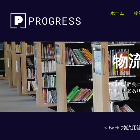
ホーム
物
物流
物流用語辞典
ると、大変あ
< Back (物流