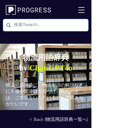
物流用語辞典
by
Chat-GPT4o
物流用語辞典
に、物流用語の解説など
に不備や間違いを見つけられたとき
は、ご連絡をいただけると、大変あり
がたいです。
< Back (物流用語辞典一覧へ)