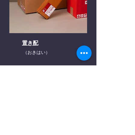
置き配
（おきはい）