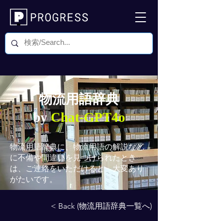
物流用語辞典
by
Chat-GPT4o
物流用語辞典
に、物流用語の解説など
に不備や間違いを見つけられたとき
は、ご連絡をいただけると、大変あり
がたいです。
< Back (物流用語辞典一覧へ)