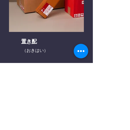
置き配
（おきはい）