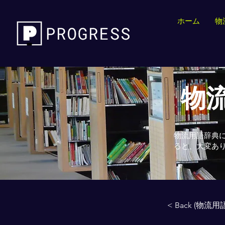
ホーム
物
物流
物流用語辞典
ると、大変あ
< Back (物流