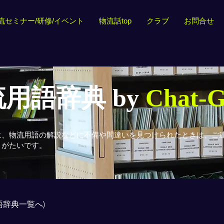
流セミナー/研修/イベント
物流話top
クラブ
お問合せ
用語辞典 by
Chat-
に、物流用語の解説などに不備や間違いを見つけられたときは、ご
りがたいです。
用語辞典一覧へ)