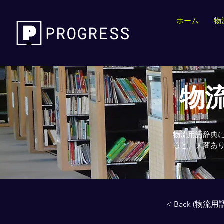
ホーム
物
物流
物流用語辞典
ると、大変あ
< Back (物流