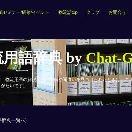
流セミナー/研修/イベント
物流話top
クラブ
お問合せ
用語辞典 by
Chat-
に、物流用語の解説などに不備や間違いを見つけられたときは、ご
りがたいです。
用語辞典一覧へ)