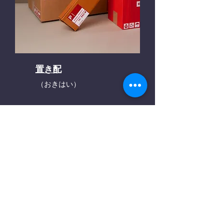
置き配
（おきはい）