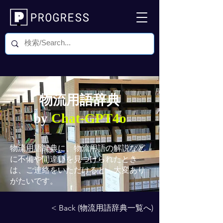
物流用語辞典
by
Chat-GPT4o
物流用語辞典
に、物流用語の解説など
に不備や間違いを見つけられたとき
は、ご連絡をいただけると、大変あり
がたいです。
< Back (物流用語辞典一覧へ)