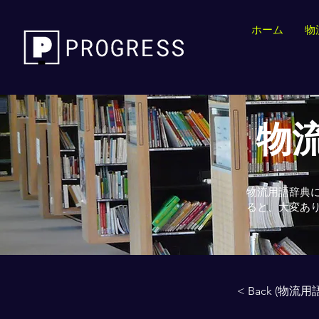
ホーム
物
物流
物流用語辞典
ると、大変あ
< Back (物流