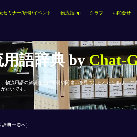
流セミナー/研修/イベント
物流話top
クラブ
お問合せ
用語辞典 by
Chat-
に、物流用語の解説などに不備や間違いを見つけられたときは、ご
りがたいです。
用語辞典一覧へ)