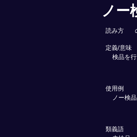
ノー
読み方
定義/意味
検品を行
使用例
ノー検品
類義語