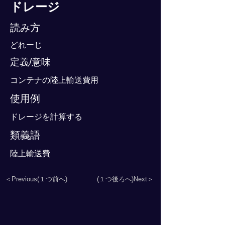
ドレージ
読み方
どれーじ
定義/意味
コンテナの陸上輸送費用
使用例
ドレージを計算する
類義語
陸上輸送費
＜Previous(１つ前へ)
(１つ後ろへ)Next＞