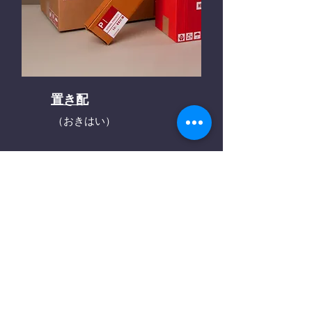
置き配
（おきはい）