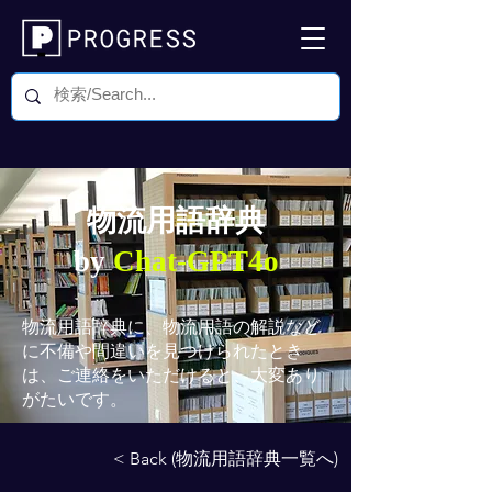
物流用語辞典
by
Chat-GPT4o
物流用語辞典
に、物流用語の解説など
に不備や間違いを見つけられたとき
は、ご連絡をいただけると、大変あり
がたいです。
< Back (物流用語辞典一覧へ)