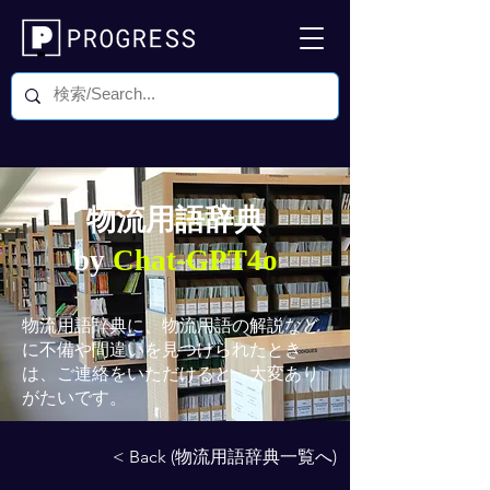
物流用語辞典
by
Chat-GPT4o
物流用語辞典
に、物流用語の解説など
に不備や間違いを見つけられたとき
は、ご連絡をいただけると、大変あり
がたいです。
< Back (物流用語辞典一覧へ)