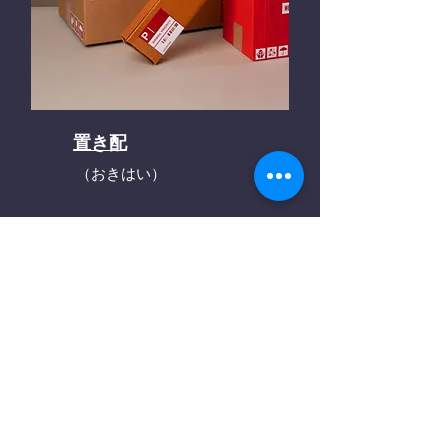
置き配
（おきはい）