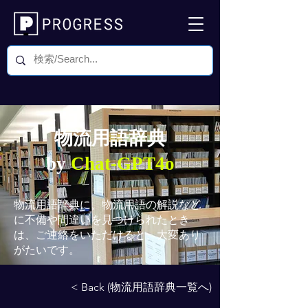
物流用語辞典
by
Chat-GPT4o
物流用語辞典
に、物流用語の解説など
に不備や間違いを見つけられたとき
は、ご連絡をいただけると、大変あり
がたいです。
< Back (物流用語辞典一覧へ)