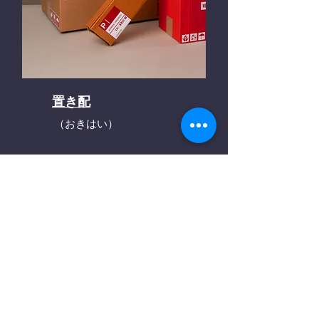
置き配
（おきはい）