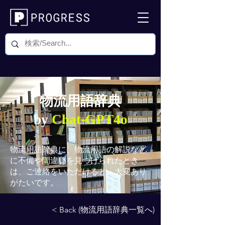
物流用語辞典
by
Chat-GPT4o
物流用語辞典
に、物流用語の解説など
に不備や間違いを見つけられたとき
は、ご連絡をいただけると、大変あり
がたいです。
< Back (物流用語辞典一覧へ)