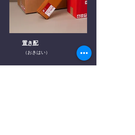
置き配
（おきはい）