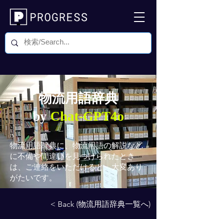
物流用語辞典
by
Chat-GPT4o
物流用語辞典
に、物流用語の解説など
に不備や間違いを見つけられたとき
は、ご連絡をいただけると、大変あり
がたいです。
< Back (物流用語辞典一覧へ)