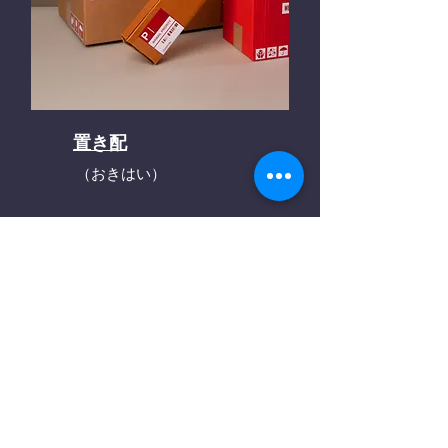
置き配
（おきはい）