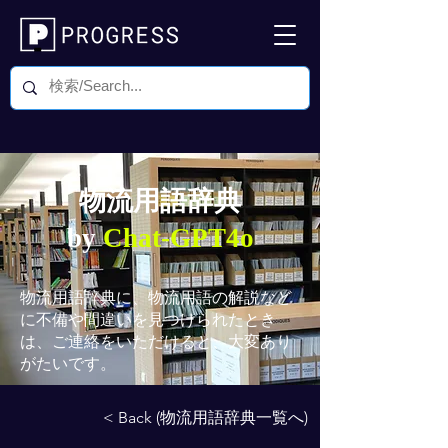
物流用語辞典
by
Chat-GPT4o
物流用語辞典
に、物流用語の解説など
に不備や間違いを見つけられたとき
は、ご連絡をいただけると、大変あり
がたいです。
< Back (物流用語辞典一覧へ)