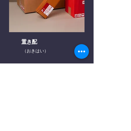
置き配
（おきはい）