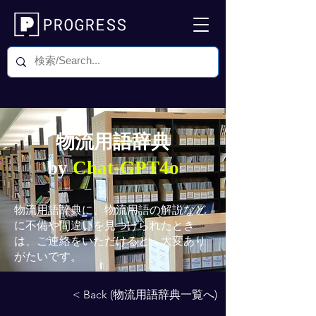
物流用語辞典
by
Chat-GPT4o
物流用語辞典
に、物流用語の解説など
に不備や間違いを見つけられたとき
は、ご連絡をいただけると、大変あり
がたいです。
< Back (物流用語辞典一覧へ)