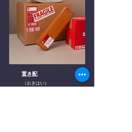
置き配
（おきはい）