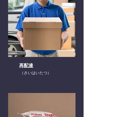
再配達
​（さいはいたつ）