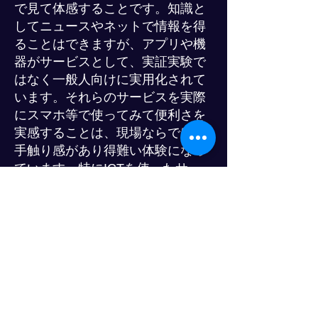
で見て体感することです。知識と
してニュースやネットで情報を得
ることはできますが、アプリや機
器がサービスとして、実証実験で
はなく一般人向けに実用化されて
います。それらのサービスを実際
にスマホ等で使ってみて便利さを
実感することは、現場ならではの
手触り感があり得難い体験になっ
ています。特にICTを使ったサー
ビス開発は日本が実用化の面で遅
れをとっている分野であり、海外
に行って初めて世の中の流れを感
じることができる分野が多いと思
います。
イー・ロジットクラブ(今後プロ
グレスクラブ)のオンライン講座