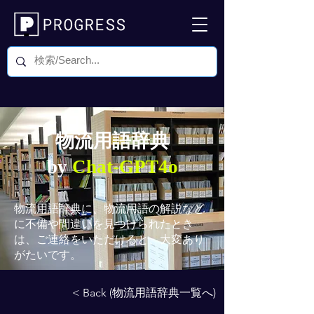
物流用語辞典
by
Chat-GPT4o
物流用語辞典
に、物流用語の解説など
に不備や間違いを見つけられたとき
は、ご連絡をいただけると、大変あり
がたいです。
< Back (物流用語辞典一覧へ)