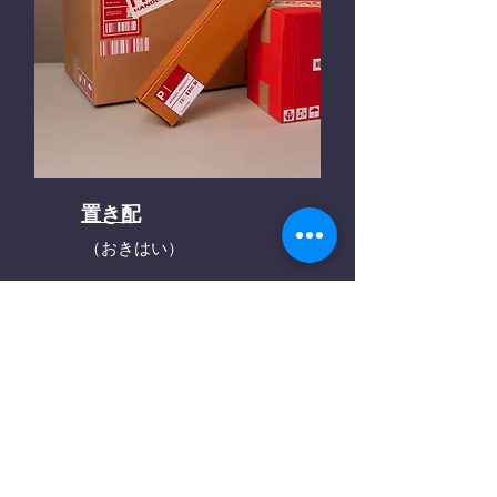
置き配
（おきはい）