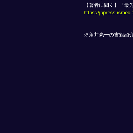
【著者に聞く】『最
https://jbpress.ismedia
※角井亮一の書籍紹介