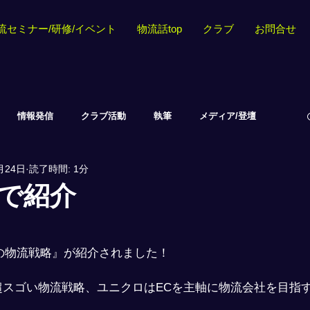
流セミナー/研修/イベント
物流話top
クラブ
お問合せ
情報発信
クラブ活動
執筆
メディア/登壇
月24日
読了時間: 1分
スで紹介
の物流戦略』が紹介されました！
超スゴい物流戦略、ユニクロはECを主軸に物流会社を目指
」