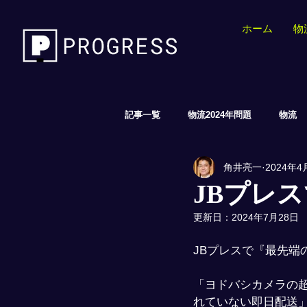
ホーム
物
記事一覧
物流2024年問題
物流
角井亮一
2024年4
EC/AI/小売
JBプレ
更新日：
2024年7月28日
JBプレスで『最先端
「ヨドバシカメラの
れていない即日配送