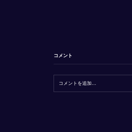
コメント
コメントを追加…
集英社オンラインで紹介「最
先端の物流戦略part2 ユニク
ロ」