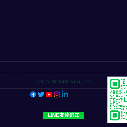
物流人材育成のプログレスクラブ
© 2025- PROGRESS CO., LTD
ニュースイッチ（日刊工業新
Yo
聞）に「最先端の物流戦略」
場
が紹介
LINE友達追加