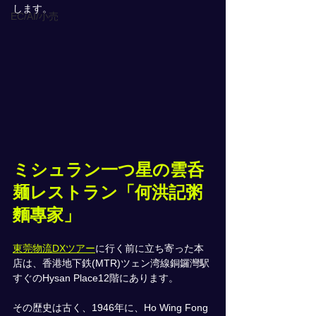
します。
EC/AI/小売
ミシュラン一つ星の雲呑
麺レストラン「何洪記粥
麵專家」
東莞物流DXツアー
に行く前に立ち寄った本
店は、香港地下鉄(MTR)ツェン湾線銅鑼灣駅
すぐのHysan Place12階にあります。
その歴史は古く、1946年に、Ho Wing Fong