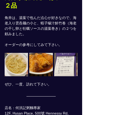
２品
角井は、湯葉で包んだ点心が好きなので、海
老入り雲呑麺の小と、蝦子蠔汁鮮竹卷（海老
の干し卵と牡蠣ソースの湯葉巻き）の２つを
頼みました。
オーダーの参考にしてみて下さい。
ぜひ、一度、訪れて下さい。
店名：何洪記粥麵專家
12F, Hysan Place, 500號 Hennessy Rd, 