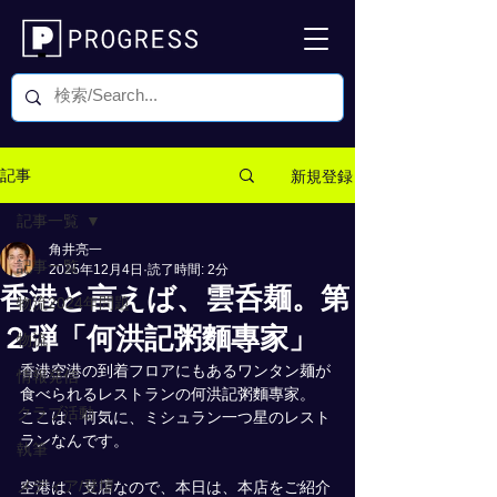
新規登録
記事
記事一覧
角井亮一
記事一覧
2025年12月4日
読了時間: 2分
香港と言えば、雲呑麺。第
物流2024年問題
２弾「何洪記粥麵專家」
物流
香港空港の到着フロアにもあるワンタン麺が
情報発信
食べられるレストランの何洪記粥麵專家。
クラブ活動
ここは、何気に、ミシュラン一つ星のレスト
ランなんです。
執筆
メディア/登壇
空港は、支店なので、本日は、本店をご紹介